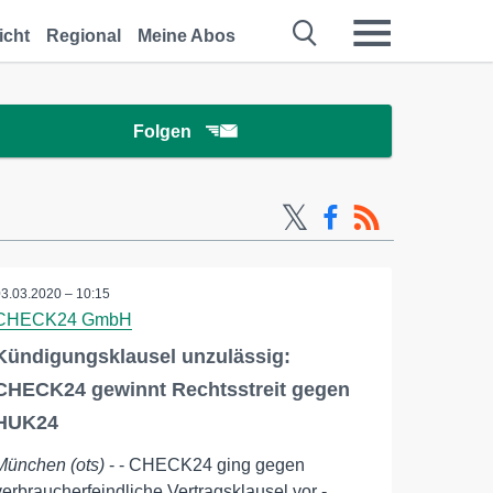
icht
Regional
Meine Abos
Folgen
03.03.2020 – 10:15
CHECK24 GmbH
Kündigungsklausel unzulässig:
CHECK24 gewinnt Rechtsstreit gegen
HUK24
München (ots)
- - CHECK24 ging gegen
verbraucherfeindliche Vertragsklausel vor -