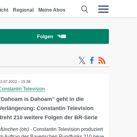
icht
Regional
Meine Abos
Folgen
22.07.2022 – 15:36
Constantin Television
"Dahoam is Dahoam" geht in die
Verlängerung: Constantin Television
dreht 210 weitere Folgen der BR-Serie
München (ots)
- Constantin Television produziert
im Auftrag des Bayerischen Rundfunks 210 neue