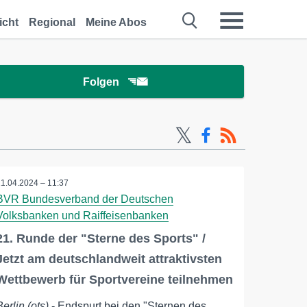
icht
Regional
Meine Abos
Folgen
11.04.2024 – 11:37
BVR Bundesverband der Deutschen
Volksbanken und Raiffeisenbanken
21. Runde der "Sterne des Sports" /
Jetzt am deutschlandweit attraktivsten
Wettbewerb für Sportvereine teilnehmen
Berlin (ots)
- Endspurt bei den "Sternen des