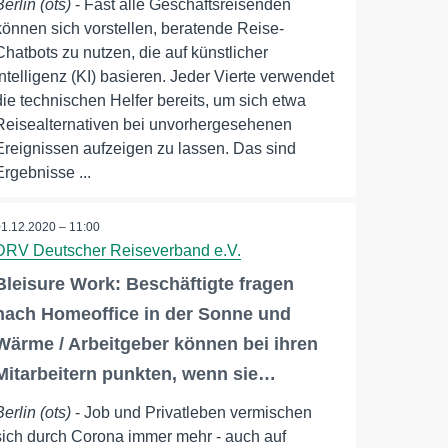
Berlin (ots)
- Fast alle Geschäftsreisenden
können sich vorstellen, beratende Reise-
Chatbots zu nutzen, die auf künstlicher
Intelligenz (KI) basieren. Jeder Vierte verwendet
die technischen Helfer bereits, um sich etwa
Reisealternativen bei unvorhergesehenen
Ereignissen aufzeigen zu lassen. Das sind
Ergebnisse ...
01.12.2020 – 11:00
DRV Deutscher Reiseverband e.V.
Bleisure Work: Beschäftigte fragen
nach Homeoffice in der Sonne und
Wärme / Arbeitgeber können bei ihren
Mitarbeitern punkten, wenn sie…
Berlin (ots)
- Job und Privatleben vermischen
sich durch Corona immer mehr - auch auf