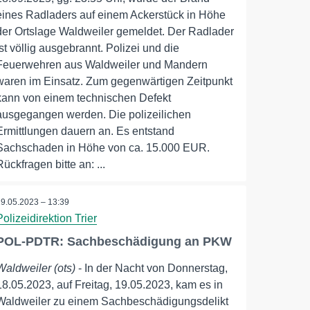
eines Radladers auf einem Ackerstück in Höhe
der Ortslage Waldweiler gemeldet. Der Radlader
ist völlig ausgebrannt. Polizei und die
Feuerwehren aus Waldweiler und Mandern
waren im Einsatz. Zum gegenwärtigen Zeitpunkt
kann von einem technischen Defekt
ausgegangen werden. Die polizeilichen
Ermittlungen dauern an. Es entstand
Sachschaden in Höhe von ca. 15.000 EUR.
Rückfragen bitte an: ...
19.05.2023 – 13:39
Polizeidirektion Trier
POL-PDTR: Sachbeschädigung an PKW
Waldweiler (ots)
- In der Nacht von Donnerstag,
18.05.2023, auf Freitag, 19.05.2023, kam es in
Waldweiler zu einem Sachbeschädigungsdelikt