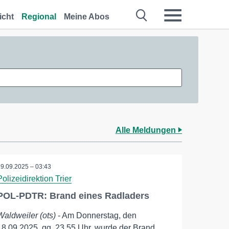
icht
Regional
Meine Abos
Alle Meldungen
19.09.2025 – 03:43
Polizeidirektion Trier
POL-PDTR: Brand eines Radladers
Waldweiler (ots)
- Am Donnerstag, den
18.09.2025, gg. 23.55 Uhr, wurde der Brand