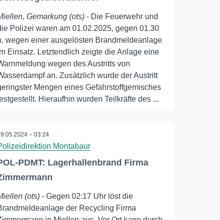
Miellen, Gemarkung (ots)
- Die Feuerwehr und
die Polizei waren am 01.02.2025, gegen 01.30
h, wegen einer ausgelösten Brandmeldeanlage
im Einsatz. Letztendlich zeigte die Anlage eine
Warnmeldung wegen des Austritts von
Wasserdampf an. Zusätzlich wurde der Austritt
geringster Mengen eines Gefahrstoffgemisches
festgestellt. Hieraufhin wurden Teilkräfte des ...
29.05.2024 – 03:24
Polizeidirektion Montabaur
POL-PDMT: Lagerhallenbrand Firma
Zimmermann
Miellen (ots)
- Gegen 02:17 Uhr löst die
Brandmeldeanlage der Recycling Firma
Zimmermann in Miellen aus. Vor Ort kann durch