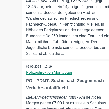
Miellen (ots)
- Am Freitag, 08.08.20225, gegen
18:45 Uhr, befuhr ein 14jähriger Jugendlicher mi
seinem E-Scooter den geteerten Rad- &
Wanderweg zwischen Friedrichsegen und
Fachbach-Oberau in Fahrtrichtung Miellen. In
Höhe des Parkplatzes an der nahegelegenen
Bundesstraße 260 kamen ihm eine Frau und ei
Mann mit ihren Fahrrädern entgegen. Der
Jugendliche bremste seinen E-Scooter bis zum
Stillstand ab, da die ...
02.09.2024 – 12:19
Polizeidirektion Montabaur
POL-PDMT: Suche nach Zeugen nach
Verkehrsunfallflucht
Miellen/Friedrichssegen (ots)
- Am heutigen
Morgen gegen 07:00 Uhr musste ein Schulbus,
aus Miellen kommend, einem silbernen Pkw