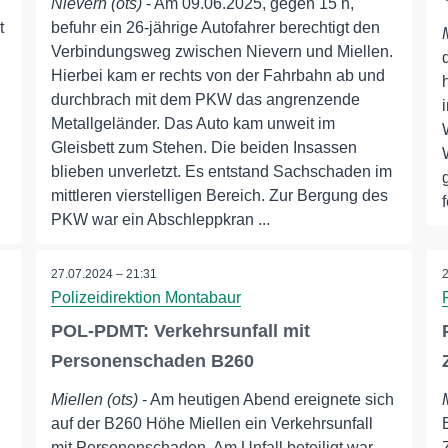
Nievern (ots)
- Am 09.06.2025, gegen 15 h,
t
befuhr ein 26-jährige Autofahrer berechtigt den
Verbindungsweg zwischen Nievern und Miellen.
Hierbei kam er rechts von der Fahrbahn ab und
durchbrach mit dem PKW das angrenzende
Metallgeländer. Das Auto kam unweit im
n
Gleisbett zum Stehen. Die beiden Insassen
blieben unverletzt. Es entstand Sachschaden im
mittleren vierstelligen Bereich. Zur Bergung des
PKW war ein Abschleppkran ...
27.07.2024 – 21:31
Polizeidirektion Montabaur
POL-PDMT: Verkehrsunfall mit
Personenschaden B260
Miellen (ots)
- Am heutigen Abend ereignete sich
auf der B260 Höhe Miellen ein Verkehrsunfall
mit Personenschaden. Am Unfall beteiligt war