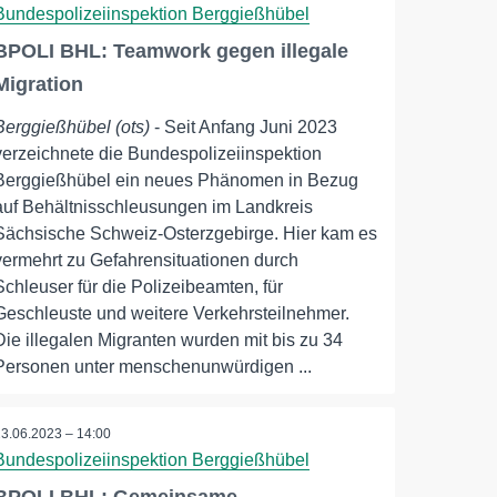
Bundespolizeiinspektion Berggießhübel
BPOLI BHL: Teamwork gegen illegale
Migration
Berggießhübel (ots)
- Seit Anfang Juni 2023
verzeichnete die Bundespolizeiinspektion
Berggießhübel ein neues Phänomen in Bezug
auf Behältnisschleusungen im Landkreis
Sächsische Schweiz-Osterzgebirge. Hier kam es
vermehrt zu Gefahrensituationen durch
Schleuser für die Polizeibeamten, für
Geschleuste und weitere Verkehrsteilnehmer.
Die illegalen Migranten wurden mit bis zu 34
Personen unter menschenunwürdigen ...
23.06.2023 – 14:00
Bundespolizeiinspektion Berggießhübel