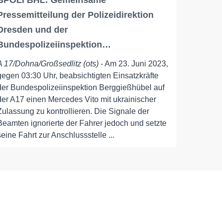
BPOLI BHL: Gemeinsame
Pressemitteilung der Polizeidirektion
Dresden und der
Bundespolizeiinspektion…
A 17/Dohna/Großsedlitz (ots)
- Am 23. Juni 2023,
gegen 03:30 Uhr, beabsichtigten Einsatzkräfte
der Bundespolizeiinspektion Berggießhübel auf
der A17 einen Mercedes Vito mit ukrainischer
Zulassung zu kontrollieren. Die Signale der
Beamten ignorierte der Fahrer jedoch und setzte
seine Fahrt zur Anschlussstelle ...