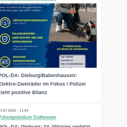
POL-DA: Dieburg/Babenhausen:
Elektro-Zweiräder im Fokus / Polizei
zieht positive Bilanz
13.07.2026 – 11:43
Polizeipräsidium Südhessen
POL-DA: Dieburg: 24-Jähriger verletzt