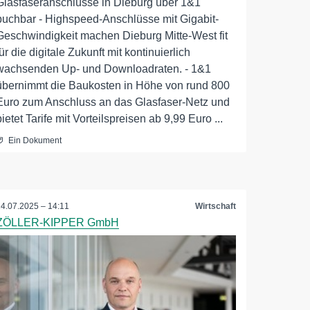
Glasfaseranschlüsse in Dieburg über 1&1
buchbar - Highspeed-Anschlüsse mit Gigabit-
Geschwindigkeit machen Dieburg Mitte-West fit
für die digitale Zukunft mit kontinuierlich
wachsenden Up- und Downloadraten. - 1&1
übernimmt die Baukosten in Höhe von rund 800
Euro zum Anschluss an das Glasfaser-Netz und
bietet Tarife mit Vorteilspreisen ab 9,99 Euro ...
Ein Dokument
14.07.2025 – 14:11
Wirtschaft
ZÖLLER-KIPPER GmbH