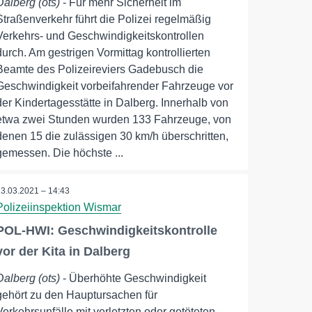
Dalberg (ots)
- Für mehr Sicherheit im
Straßenverkehr führt die Polizei regelmäßig
Verkehrs- und Geschwindigkeitskontrollen
durch. Am gestrigen Vormittag kontrollierten
Beamte des Polizeireviers Gadebusch die
Geschwindigkeit vorbeifahrender Fahrzeuge vor
der Kindertagesstätte in Dalberg. Innerhalb von
etwa zwei Stunden wurden 133 Fahrzeuge, von
denen 15 die zulässigen 30 km/h überschritten,
gemessen. Die höchste ...
23.03.2021 – 14:43
Polizeiinspektion Wismar
POL-HWI: Geschwindigkeitskontrolle
vor der Kita in Dalberg
Dalberg (ots)
- Überhöhte Geschwindigkeit
gehört zu den Hauptursachen für
Verkehrsunfälle mit verletzten oder getöteten