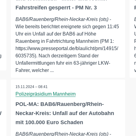
Fahrstreifen gesperrt - PM Nr. 3
BAB6/Rauenberg/Rhein-Neckar-Kreis (ots)
-
Wie bereits berichtet ereignete sich gegen 11:45
Uhr ein Unfall auf der BAB6 auf Höhe
Rauenberg in Fahrtrichtung Mannheim (PM 1:
https://www.presseportal.de/blaulicht/pm/14915/
g
6035735). Nach derzeitigem Stand der
Unfallermittlungen fuhr ein 63-jähriger LKW-
Fahrer, welcher ...
15.11.2024 – 08:41
Polizeipräsidium Mannheim
POL-MA: BAB6/Rauenberg/Rhein-
W
Neckar-Kreis: Unfall auf der Autobahn
mit 100.000 Euro Schaden
BAB6/Rauenberg/Rhein-Neckar-Kreis (ots)
-