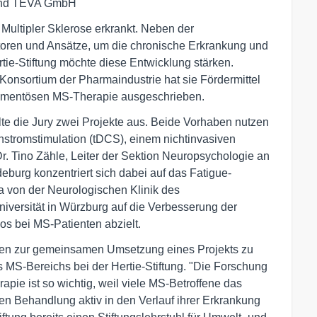
und TEVA GmbH
Multipler Sklerose erkrankt. Neben der
toren und Ansätze, um die chronische Erkrankung und
tie-Stiftung möchte diese Entwicklung stärken.
nsortium der Pharmaindustrie hat sie Fördermittel
kamentösen MS-Therapie ausgeschrieben.
te die Jury zwei Projekte aus. Beide Vorhaben nutzen
hstromstimulation (tDCS), einem nichtinvasiven
Dr. Tino Zähle, Leiter der Sektion Neuropsychologie an
eburg konzentriert sich dabei auf das Fatigue-
von der Neurologischen Klinik des
niversität in Würzburg auf die Verbesserung der
kos bei MS-Patienten abzielt.
rmen zur gemeinsamen Umsetzung eines Projekts zu
es MS-Bereichs bei der Hertie-Stiftung. "Die Forschung
pie ist so wichtig, weil viele MS-Betroffene das
n Behandlung aktiv in den Verlauf ihrer Erkrankung