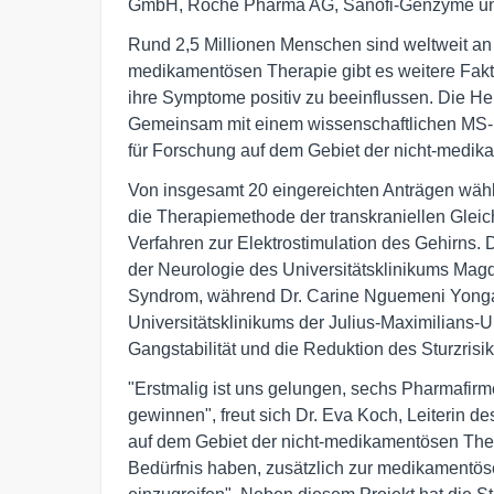
GmbH, Roche Pharma AG, Sanofi-Genzyme 
Rund 2,5 Millionen Menschen sind weltweit an 
medikamentösen Therapie gibt es weitere Fak
ihre Symptome positiv zu beeinflussen. Die Her
Gemeinsam mit einem wissenschaftlichen MS-Ko
für Forschung auf dem Gebiet der nicht-medi
Von insgesamt 20 eingereichten Anträgen wähl
die Therapiemethode der transkraniellen Gleic
Verfahren zur Elektrostimulation des Gehirns. 
der Neurologie des Universitätsklinikums Magd
Syndrom, während Dr. Carine Nguemeni Yonga 
Universitätsklinikums der Julius-Maximilians-U
Gangstabilität und die Reduktion des Sturzrisi
"Erstmalig ist uns gelungen, sechs Pharmafi
gewinnen", freut sich Dr. Eva Koch, Leiterin d
auf dem Gebiet der nicht-medikamentösen Thera
Bedürfnis haben, zusätzlich zur medikamentöse