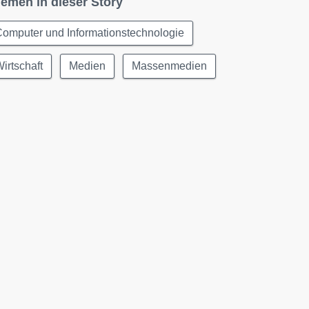
emen in dieser Story
omputer und Informationstechnologie
irtschaft
Medien
Massenmedien