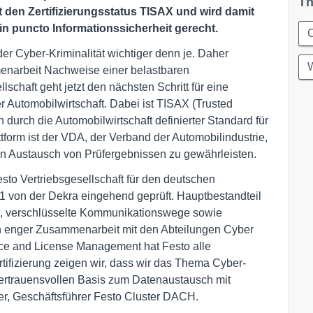
Th
t den Zertifizierungsstatus TISAX und wird damit
n puncto Informationssicherheit gerecht.
C
der Cyber-Kriminalität wichtiger denn je. Daher
W
enarbeit Nachweise einer belastbaren
lschaft geht jetzt den nächsten Schritt für eine
r Automobilwirtschaft. Dabei ist TISAX (Trusted
durch die Automobilwirtschaft definierter Standard für
tform ist der VDA, der Verband der Automobilindustrie,
en Austausch von Prüfergebnissen zu gewährleisten.
to Vertriebsgesellschaft für den deutschen
1 von der Dekra eingehend geprüft. Hauptbestandteil
gen, verschlüsselte Kommunikationswege sowie
n enger Zusammenarbeit mit den Abteilungen Cyber
nce and License Management hat Festo alle
rtifizierung zeigen wir, dass wir das Thema Cyber-
vertrauensvollen Basis zum Datenaustausch mit
per, Geschäftsführer Festo Cluster DACH.