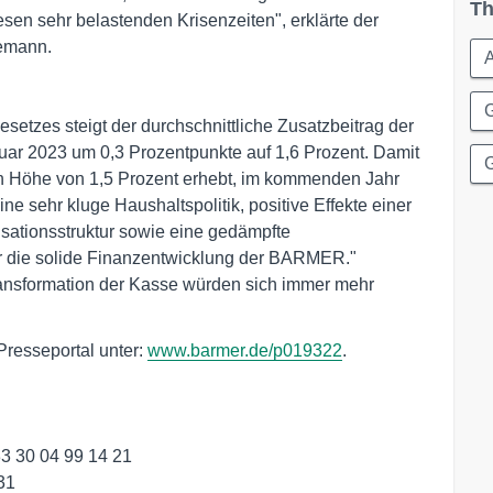
Th
iesen sehr belastenden Krisenzeiten", erklärte der
nemann.
A
setzes steigt der durchschnittliche Zusatzbeitrag der
ar 2023 um 0,3 Prozentpunkte auf 1,6 Prozent. Damit
G
n Höhe von 1,5 Prozent erhebt, im kommenden Jahr
e sehr kluge Haushaltspolitik, positive Effekte einer
sationsstruktur sowie eine gedämpfte
r die solide Finanzentwicklung der BARMER."
Transformation der Kasse würden sich immer mehr
Presseportal unter:
www.barmer.de/p019322
.
33 30 04 99 14 21
31