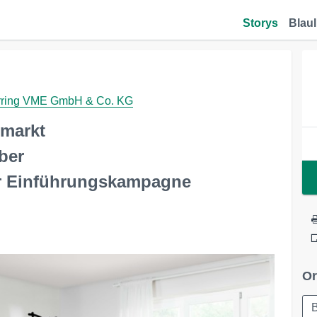
Storys
Blaul
tnerring VME GmbH & Co. KG
lmarkt
ber
er Einführungskampagne
Or
B