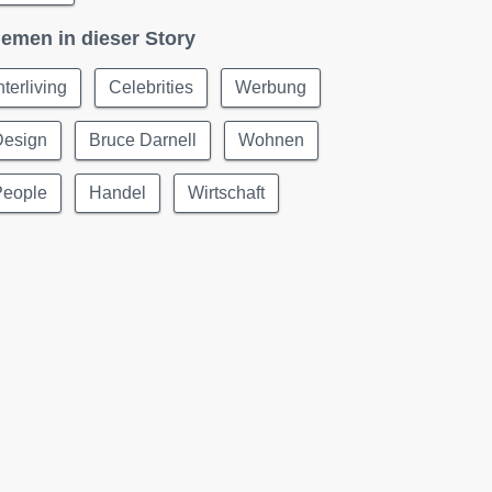
emen in dieser Story
nterliving
Celebrities
Werbung
Design
Bruce Darnell
Wohnen
People
Handel
Wirtschaft