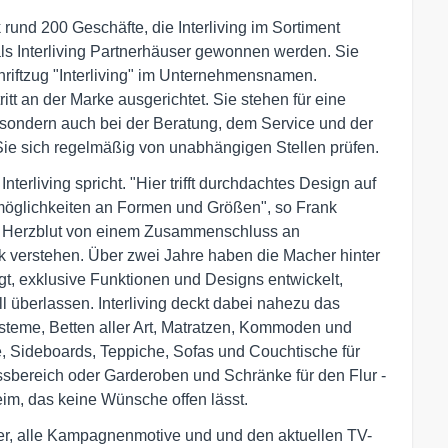
k rund 200 Geschäfte, die Interliving im Sortiment
als Interliving Partnerhäuser gewonnen werden. Sie
riftzug "Interliving" im Unternehmensnamen.
t an der Marke ausgerichtet. Sie stehen für eine
, sondern auch bei der Beratung, dem Service und der
Sie sich regelmäßig von unabhängigen Stellen prüfen.
Interliving spricht. "Hier trifft durchdachtes Design auf
öglichkeiten an Formen und Größen", so Frank
el Herzblut von einem Zusammenschluss an
k verstehen. Über zwei Jahre haben die Macher hinter
, exklusive Funktionen und Designs entwickelt,
ll überlassen. Interliving deckt dabei nahezu das
teme, Betten aller Art, Matratzen, Kommoden und
 Sideboards, Teppiche, Sofas und Couchtische für
sbereich oder Garderoben und Schränke für den Flur -
Heim, das keine Wünsche offen lässt.
er, alle Kampagnenmotive und und den aktuellen TV-