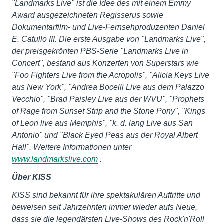
"Landmarks Live" ist die Idee des mit einem Emmy
Award ausgezeichneten Regisserus sowie
Dokumentarfilm- und Live-Fernsehproduzenten Daniel
E. Catullo III.
Die erste Ausgabe von "Landmarks Live",
der preisgekrönten PBS-Serie "Landmarks Live in
Concert", bestand aus Konzerten von Superstars wie
"Foo Fighters Live from the Acropolis", "Alicia Keys Live
aus New York", "Andrea Bocelli Live aus dem Palazzo
Vecchio", "Brad Paisley Live aus der WVU", "Prophets
of Rage from Sunset Strip and the Stone Pony", "Kings
of Leon live aus Memphis", "k. d. lang Live aus San
Antonio" und "Black Eyed Peas aus der Royal Albert
Hall".
Weitere Informationen unter
www.landmarkslive.com
.
Über KISS
KISS sind bekannt für ihre spektakulären Auftritte und
beweisen seit Jahrzehnten immer wieder aufs Neue,
dass sie die legendärsten Live-Shows des Rock'n'Roll