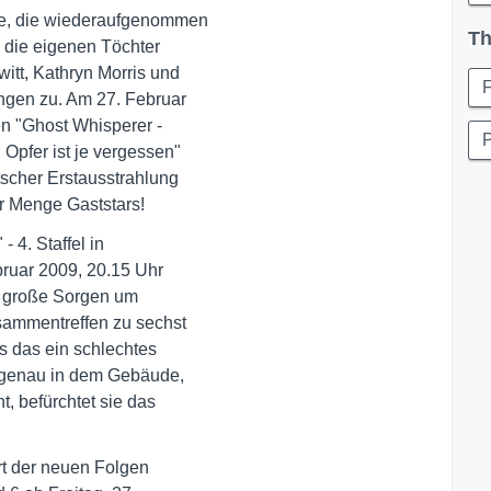
le, die wiederaufgenommen

Th
die eigenen Töchter 

itt, Kathryn Morris und

gen zu. Am 27. Februar 

n "Ghost Whisperer - 

pfer ist je vergessen" 

scher Erstausstrahlung 

r Menge Gaststars!
4. Staffel in 

ruar 2009, 20.15 Uhr

h große Sorgen um 

ammentreffen zu sechst 

s das ein schlechtes 

 genau in dem Gebäude, 

, befürchtet sie das 

rt der neuen Folgen
