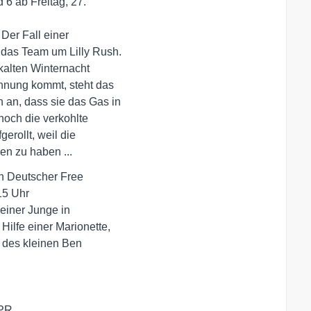
6 ab Freitag, 27. 

Der Fall einer 

das Team um Lilly Rush. 

kalten Winternacht 

ohnung kommt, steht das

an, dass sie das Gas in 

och die verkohlte 

erollt, weil die 

en zu haben ...
in Deutscher Free 

5 Uhr

einer Junge in 

lfe einer Marionette, 

 des kleinen Ben 

/PR