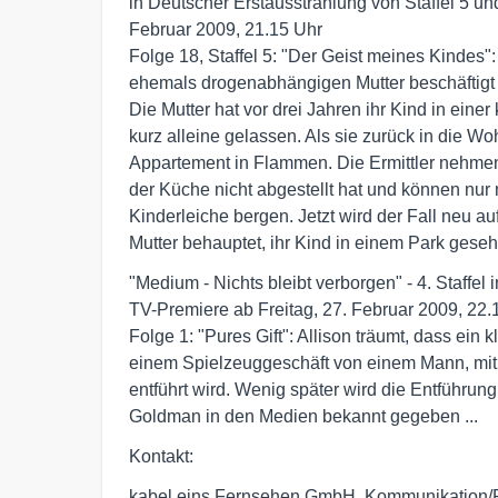
in Deutscher Erstausstrahlung von Staffel 5 und 
Februar 2009, 21.15 Uhr

Folge 18, Staffel 5: "Der Geist meines Kindes": 
ehemals drogenabhängigen Mutter beschäftigt 
Die Mutter hat vor drei Jahren ihr Kind in einer 
kurz alleine gelassen. Als sie zurück in die W
Appartement in Flammen. Die Ermittler nehmen 
der Küche nicht abgestellt hat und können nur n
Kinderleiche bergen. Jetzt wird der Fall neu aufg
Mutter behauptet, ihr Kind in einem Park geseh
"Medium - Nichts bleibt verborgen" - 4. Staffel 
TV-Premiere ab Freitag, 27. Februar 2009, 22.1
Folge 1: "Pures Gift": Allison träumt, dass ein kl
einem Spielzeuggeschäft von einem Mann, mit Hi
entführt wird. Wenig später wird die Entführung
Goldman in den Medien bekannt gegeben ...
Kontakt:
kabel eins Fernsehen GmbH, Kommunikation