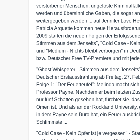
verstorbener Menschen, ungelöste Kriminalfäl
werden und übersinnliche Gaben, die sogar an 
weitergegeben werden ... auf Jennifer Love Hew
Patricia Arquette kommen neue Herausforderun
2009 starten die neuen Folgen der Erfolgsserie
Stimmen aus dem Jenseits", "Cold Case - Kein O
und "Medium - Nichts bleibt verborgen" in Deut
bzw. Deutscher Free TV-Premiere und mit jede
"Ghost Whisperer - Stimmen aus dem Jenseits" - 
Deutscher Erstausstrahlung ab Freitag, 27. Feb
Folge 1: "Der Feuerteufel": Melinda macht sic
Professor Payne. Nachdem er beim letzten Zus
nur fünf Schatten gesehen hat, fürchtet sie, das
Omen ist. Und als an der Rockland University,
in dem Payne sein Büro hat, ein Feuer ausbricht
Schlimmste ...
"Cold Case - Kein Opfer ist je vergessen" - Sta