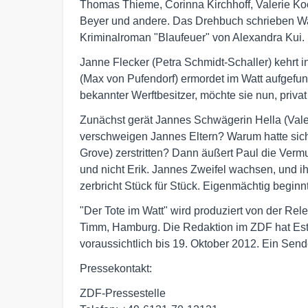
Thomas Thieme, Corinna Kirchhoff, Valerie 
Beyer und andere. Das Drehbuch schrieben Wa
Kriminalroman "Blaufeuer" von Alexandra Kui.
Janne Flecker (Petra Schmidt-Schaller) kehrt i
(Max von Pufendorf) ermordet im Watt aufgefun
bekannter Werftbesitzer, möchte sie nun, privat
Zunächst gerät Jannes Schwägerin Hella (Vale
verschweigen Jannes Eltern? Warum hatte sich 
Grove) zerstritten? Dann äußert Paul die Verm
und nicht Erik. Jannes Zweifel wachsen, und ih
zerbricht Stück für Stück. Eigenmächtig begin
"Der Tote im Watt" wird produziert von der Re
Timm, Hamburg. Die Redaktion im ZDF hat Est
voraussichtlich bis 19. Oktober 2012. Ein Sende
Pressekontakt:
ZDF-Pressestelle