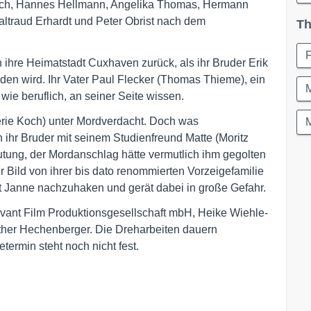
Koch, Hannes Hellmann, Angelika Thomas, Hermann
ltraud Erhardt und Peter Obrist nach dem
Th
F
n ihre Heimatstadt Cuxhaven zurück, als ihr Bruder Erik
den wird. Ihr Vater Paul Flecker (Thomas Thieme), ein
 wie beruflich, an seiner Seite wissen.
rie Koch) unter Mordverdacht. Doch was
M
ihr Bruder mit seinem Studienfreund Matte (Moritz
utung, der Mordanschlag hätte vermutlich ihm gegolten
r Bild von ihrer bis dato renommierten Vorzeigefamilie
nt Janne nachzuhaken und gerät dabei in große Gefahr.
levant Film Produktionsgesellschaft mbH, Heike Wiehle-
her Hechenberger. Die Dreharbeiten dauern
termin steht noch nicht fest.