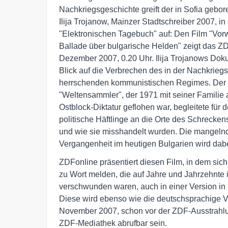
Nachkriegsgeschichte greift der in Sofia geboren
Ilija Trojanow, Mainzer Stadtschreiber 2007, in 
"Elektronischen Tagebuch" auf: Den Film "Vorw
Ballade über bulgarische Helden" zeigt das ZD
Dezember 2007, 0.20 Uhr. Ilija Trojanows Dokum
Blick auf die Verbrechen des in der Nachkriegsz
herrschenden kommunistischen Regimes. Der Be
"Weltensammler", der 1971 mit seiner Familie 
Ostblock-Diktatur geflohen war, begleitete für 
politische Häftlinge an die Orte des Schrecken
und wie sie misshandelt wurden. Die mangelnde
Vergangenheit im heutigen Bulgarien wird dabe
ZDFonline präsentiert diesen Film, in dem sich 
zu Wort melden, die auf Jahre und Jahrzehnte 
verschwunden waren, auch in einer Version in 
Diese wird ebenso wie die deutschsprachige Ve
November 2007, schon vor der ZDF-Ausstrahlu
ZDF-Mediathek abrufbar sein.