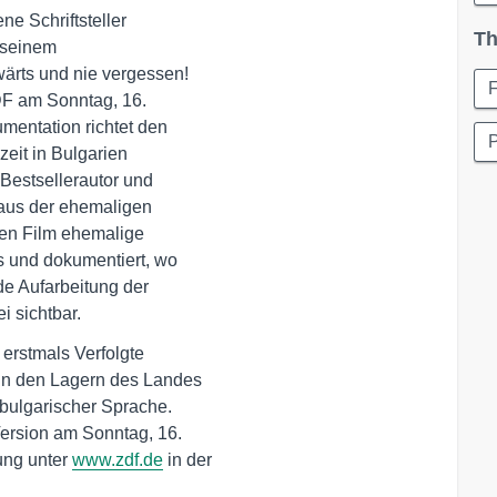
e Schriftsteller 

Th
seinem 

ärts und nie vergessen! 

F am Sonntag, 16. 

entation richtet den 

eit in Bulgarien 

stsellerautor und 

aus der ehemaligen 

den Film ehemalige 

s und dokumentiert, wo 

 Aufarbeitung der 

i sichtbar.
erstmals Verfolgte 

in den Lagern des Landes

bulgarischer Sprache. 

rsion am Sonntag, 16. 

ng unter 
www.zdf.de
 in der
