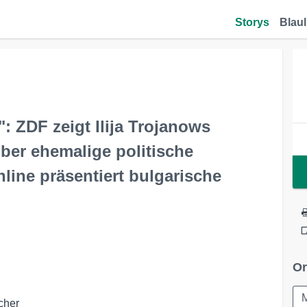
Storys
Blaul
: ZDF zeigt Ilija Trojanows
ber ehemalige politische
nline präsentiert bulgarische
Or
her
