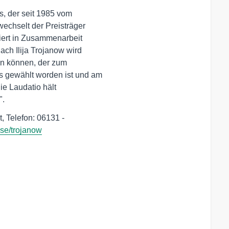
 der seit 1985 vom 

echselt der Preisträger

ert in Zusammenarbeit 

h Ilija Trojanow wird 

en können, der zum 

 gewählt worden ist und am

e Laudatio hält 

".
 Telefon: 06131 - 

esse/trojanow