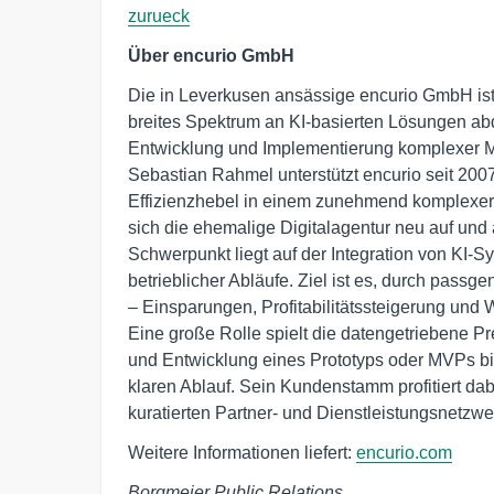
zurueck
Über encurio GmbH
Die in Leverkusen ansässige encurio GmbH ist
breites Spektrum an KI-basierten Lösungen abd
Entwicklung und Implementierung komplexer M
Sebastian Rahmel unterstützt encurio seit 200
Effizienzhebel in einem zunehmend komplexer w
sich die ehemalige Digitalagentur neu auf und 
Schwerpunkt liegt auf der Integration von KI-
betrieblicher Abläufe. Ziel ist es, durch pass
– Einsparungen, Profitabilitätssteigerung un
Eine große Rolle spielt die datengetriebene P
und Entwicklung eines Prototyps oder MVPs bis
klaren Ablauf. Sein Kundenstamm profitiert da
kuratierten Partner- und Dienstleistungsnetzwer
Weitere Informationen liefert:
encurio.com
Borgmeier Public Relations
