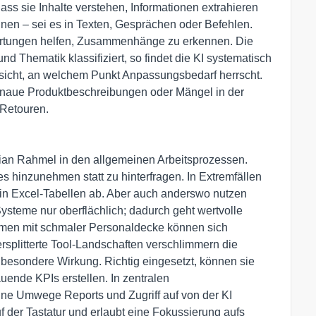
ss sie Inhalte verstehen, Informationen extrahieren
nnen – sei es in Texten, Gesprächen oder Befehlen.
rtungen helfen, Zusammenhänge zu erkennen. Die
 Thematik klassifiziert, so findet die KI systematisch
sicht, an welchem Punkt Anpassungsbedarf herrscht.
enaue Produktbeschreibungen oder Mängel in der
 Retouren.
tian Rahmel in den allgemeinen Arbeitsprozessen.
s hinzunehmen statt zu hinterfragen. In Extremfällen
 in Excel-Tabellen ab. Aber auch anderswo nutzen
Systeme nur oberflächlich; dadurch geht wertvolle
ehmen mit schmaler Personaldecke können sich
Zersplitterte Tool-Landschaften verschlimmern die
r besondere Wirkung. Richtig eingesetzt, können sie
nde KPIs erstellen. In zentralen
hne Umwege Reports und Zugriff auf von der KI
 der Tastatur und erlaubt eine Fokussierung aufs