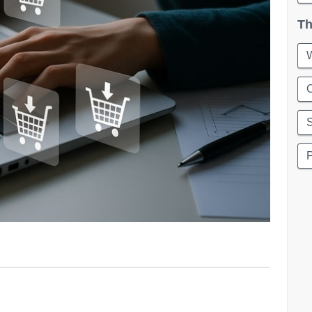
Th
W
C
P