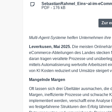
SebastianRahmel_Eins~al-im-eComm
PDF - 176 kB
Zur 
Multi-Agent-Systeme helfen Unternehmen ihr
Leverkusen, Mai 2025.
Die meisten Onlinehän
eCommerce-Abteilungen des Landes stecken Mit
daran tragen veraltete Prozesse und unüberle
mittels Automatisierung wertvolle Arbeitszeit 
von KI Kosten reduziert und Umsätze steigert ve
Mangelnde Margen
Oft lassen sich drei Übeltäter ausmachen, die
Margen, ineffiziente Prozesse und schwache
implementiert werden, verschafft eine Analyse
wo festgefahrene Strukturen den Erfolg lähmen