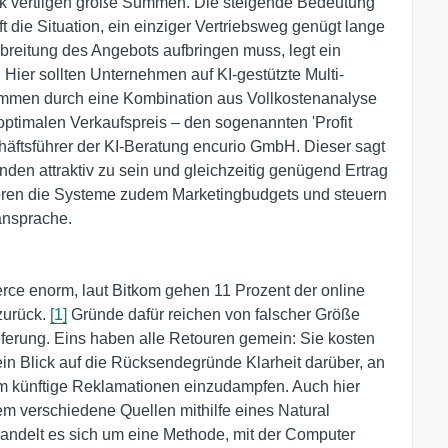
ik vertilgen große Summen. Die steigende Bedeutung
t die Situation, ein einziger Vertriebsweg genügt lange
breitung des Angebots aufbringen muss, legt ein
 Hier sollten Unternehmen auf KI-gestützte Multi-
immen durch eine Kombination aus Vollkostenanalyse
ptimalen Verkaufspreis – den sogenannten 'Profit
häftsführer der KI-Beratung encurio GmbH. Dieser sagt
unden attraktiv zu sein und gleichzeitig genügend Ertrag
lieren die Systeme zudem Marketingbudgets und steuern
ansprache.
ce enorm, laut Bitkom gehen 11 Prozent der online
zurück.
[1]
Gründe dafür reichen von falscher Größe
ieferung. Eins haben alle Retouren gemein: Sie kosten
ein Blick auf die Rücksendegründe Klarheit darüber, an
m künftige Reklamationen einzudampfen. Auch hier
tem verschiedene Quellen mithilfe eines Natural
andelt es sich um eine Methode, mit der Computer