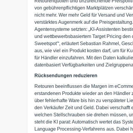
Retourenquoten und unzureichende Preispolit
von gebührenpflichtigen Marktplätzen verschärf
nicht mehr. Wer mehr Geld für Versand und Ver
verstärktes Augenmerk auf die Preisgestaltung.
Agentensysteme setzten: „KI-Assistenten best
und wettbewerbsbasiertem Target Pricing den o
Sweetspot'“, erläutert Sebastian Rahmel, Gesc
aus, wie viel ein Produkt kosten darf, um für K
für Händler einzufahren. Mit den Daten kalku
datenbasiert Verfügbarkeiten und Zielgruppen
Rücksendungen reduzieren
Retouren beeinflussen die Margen im eCommer
erstandenen Produkte wieder an den Händler 
über fehlerhafte Ware bis hin zu verspäteter L
den Verkäufer Zeit und Geld. Dabei verschafft 
welchen Stellschrauben sie drehen müssen, u
steht die KI parat: Automatisch wertet das Sys
Language Processing-Verfahrens aus. Dabei h