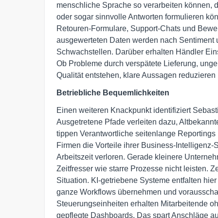
menschliche Sprache so verarbeiten können, da
oder sogar sinnvolle Antworten formulieren kö
Retouren-Formulare, Support-Chats und Bewe
ausgewerteten Daten werden nach Sentiment und
Schwachstellen. Darüber erhalten Händler Ein
Ob Probleme durch verspätete Lieferung, ung
Qualität entstehen, klare Aussagen reduzieren
Betriebliche Bequemlichkeiten
Einen weiteren Knackpunkt identifiziert Sebas
Ausgetretene Pfade verleiten dazu, Altbekannte
tippen Verantwortliche seitenlange Reportings
Firmen die Vorteile ihrer Business-Intelligenz-
Arbeitszeit verloren. Gerade kleinere Untern
Zeitfresser wie starre Prozesse nicht leisten. 
Situation. KI-getriebene Systeme entfalten hie
ganze Workflows übernehmen und vorausschaue
Steuerungseinheiten erhalten Mitarbeitende o
gepflegte Dashboards. Das spart Anschläge auf