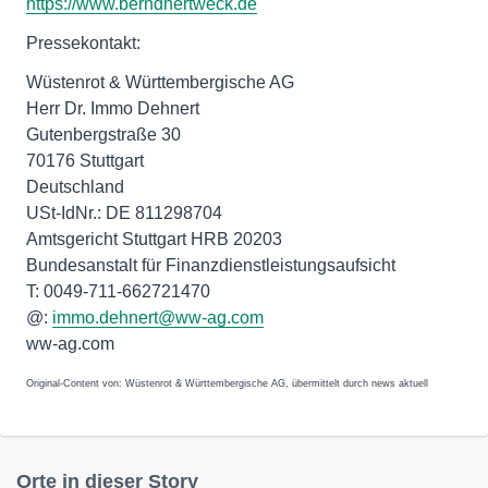
https://www.berndhertweck.de
Pressekontakt:
Wüstenrot & Württembergische AG
Herr Dr. Immo Dehnert
Gutenbergstraße 30
70176 Stuttgart
Deutschland
USt-IdNr.: DE 811298704
Amtsgericht Stuttgart HRB 20203
Bundesanstalt für Finanzdienstleistungsaufsicht
T: 0049-711-662721470
@:
immo.dehnert@ww-ag.com
ww-ag.com
Original-Content von: Wüstenrot & Württembergische AG, übermittelt durch news aktuell
Orte in dieser Story