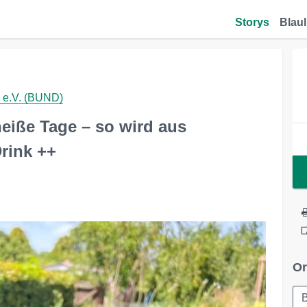
Storys
Blaul
 e.V. (BUND)
eiße Tage – so wird aus
Drink ++
Or
B