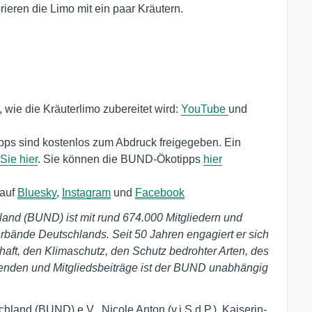
rieren die Limo mit ein paar Kräutern.
wie die Kräuterlimo zubereitet wird:
YouTube
und
ps sind kostenlos zum Abdruck freigegeben. Ein
Sie hier
. Sie können die BUND-Ökotipps
hier
 auf
Bluesky
,
Instagram
und
Facebook
and (BUND) ist mit rund 674.000 Mitgliedern und
rbände Deutschlands. Seit 50 Jahren engagiert er sich
haft, den Klimaschutz, den Schutz bedrohter Arten, des
enden und Mitgliedsbeiträge ist der BUND unabhängig
land (BUND) e.V., Nicole Anton (v.i.S.d.P.), Kaiserin-