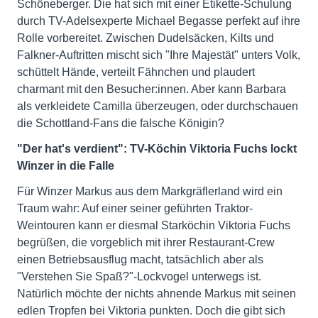
Schöneberger. Die hat sich mit einer Etikette-Schulung
durch TV-Adelsexperte Michael Begasse perfekt auf ihre
Rolle vorbereitet. Zwischen Dudelsäcken, Kilts und
Falkner-Auftritten mischt sich "Ihre Majestät" unters Volk,
schüttelt Hände, verteilt Fähnchen und plaudert
charmant mit den Besucher:innen. Aber kann Barbara
als verkleidete Camilla überzeugen, oder durchschauen
die Schottland-Fans die falsche Königin?
"Der hat's verdient": TV-Köchin Viktoria Fuchs lockt
Winzer in die Falle
Für Winzer Markus aus dem Markgräflerland wird ein
Traum wahr: Auf einer seiner geführten Traktor-
Weintouren kann er diesmal Starköchin Viktoria Fuchs
begrüßen, die vorgeblich mit ihrer Restaurant-Crew
einen Betriebsausflug macht, tatsächlich aber als
"Verstehen Sie Spaß?"-Lockvogel unterwegs ist.
Natürlich möchte der nichts ahnende Markus mit seinen
edlen Tropfen bei Viktoria punkten. Doch die gibt sich