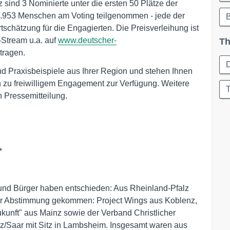
z sind 3 Nominierte unter die ersten 50 Plätze der
953 Menschen am Voting teilgenommen - jede der
B
chätzung für die Engagierten. Die Preisverleihung ist
-Stream u.a. auf
www.deutscher-
Th
tragen.
d Praxisbeispiele aus Ihrer Region und stehen Ihnen
n zu freiwilligem Engagement zur Verfügung. Weitere
T
n Pressemitteilung.
*
und Bürger haben entschieden: Aus Rheinland-Pfalz
 der Abstimmung gekommen: Project Wings aus Koblenz,
Zukunft" aus Mainz sowie der Verband Christlicher
lz/Saar mit Sitz in Lambsheim. Insgesamt waren aus