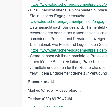
https://www.deutscher-engagementpreis.de/p
- Eine Übersicht über alle Nominierten bundesw
  Sie in unserer Engagiertensuche: 

www.deutscher-engagementpreis.de/engagie
  Listenansicht nach Bundesland, Themenfeld oder mit einer freien Suche 

  recherchieren oder in der Kartenansicht sich den genauen Standort der 

  nominierten Projekte und Personen anzeigen lassen.

- Bildmaterial, wie Fotos und Logo, finden Sie un
https://www.deutscher-engagementpreis.de/
- Gerne nennen wir Ihnen nominierte Projekte a
  Ihnen für Ihre Berichterstattung Praxisbeispiele und Ansprechpartner vor Ort 

  vermitteln und stehen für Ihre Recherche und weitere Informationen zu 

  freiwilligem Engagement gerne zur Verfügung
Pressekontakt:
Markus Winkler, Pressereferent
Telefon: (030) 89 79 47-64