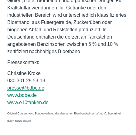
Gluten, Hefe, Biomethan und organischer Dünger. Für
Kraftstoffanwendungen, für Getränke oder den
industriellen Bereich wird unterschiedlich klassifiziertes
Bioethanol aus Futtergetreide, Zuckerrüben oder
biogenen Abfall- und Reststoffen produziert. In
Deutschland enthalten die derzeit an Tankstellen
angebotenen Benzinsorten zwischen 5 % und 10 %
zertifiziert nachhaltiges Bioethano
Pressekontakt:
Christine Kroke
030 301 29 53-13
presse@bdbe.de
www.bdbe.de
www.e10tanken.de
Original-Content von: Bundesverband der deutschen Bioethanolwirtschaft e. V., übermittelt
durch news aktuell