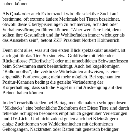
haben können.
Als Qual- oder auch Extremzucht wird die selektive Zucht auf
bestimmte, oft extreme äußere Merkmale bei Tieren bezeichnet,
obwohl diese Übertypisierungen zu Schmerzen, Schäden oder
Verhaltensstörungen führen können. "Aber wer Tiere liebt, dem
sollten ihre Gesundheit und ihr Wohlbefinden immer wichtiger als
das Aussehen sein", betont ZZF-Präsident Norbert Holthenrich.
Denn nicht alles, was auf den ersten Blick spektakulär aussieht, ist
auch gut für das Tier. So sind etwa Goldfische mit fehlender
Rückenflosse ("Eierfische") oder mit umgebildeten Schwanzflossen
beim Schwimmen stark beeinträchtigt. Auch bei kugelförmigen
"Ballonmollys", die verkürzte Wirbelsäulen aufweisen, ist eine
artgemäße Fortbewegung nicht mehr möglich. Bei sogenannten
Positur-Kanarien bedingt die gezielte Veränderung der
Körperhaltung, dass sich die Vögel nur mit Anstrengung auf den
Beinen halten können.
In der Terraristik stellen bei Bartagamen die nahezu schuppenlosen
"Silkbacks" eine bedenkliche Zuchtform dar: Diese Tiere sind durch
fehlende Schuppen besonders empfindlich gegenüber Verletzungen
und UV-Licht. Und nicht zuletzt gelten auch bei Kleinsäugern
einige Zuchtformen von Widderkaninchen mit deformierten
Gehörgängen, Nacktratten oder Ratten mit genetisch bedingter