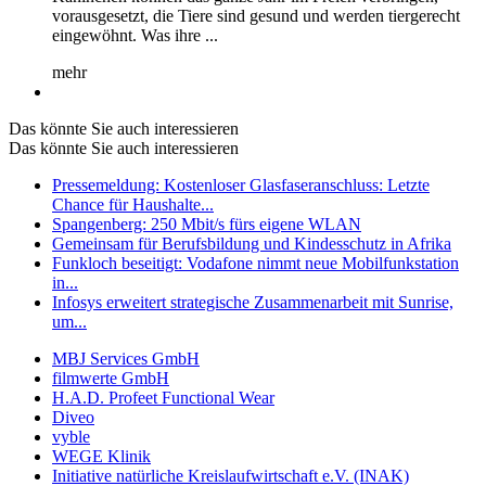
vorausgesetzt, die Tiere sind gesund und werden tiergerecht
eingewöhnt. Was ihre ...
mehr
Das könnte Sie auch interessieren
Das könnte Sie auch interessieren
Pressemeldung: Kostenloser Glasfaseranschluss: Letzte
Chance für Haushalte...
Spangenberg: 250 Mbit/s fürs eigene WLAN
Gemeinsam für Berufsbildung und Kindesschutz in Afrika
Funkloch beseitigt: Vodafone nimmt neue Mobilfunkstation
in...
Infosys erweitert strategische Zusammenarbeit mit Sunrise,
um...
MBJ Services GmbH
filmwerte GmbH
H.A.D. Profeet Functional Wear
Diveo
vyble
WEGE Klinik
Initiative natürliche Kreislaufwirtschaft e.V. (INAK)