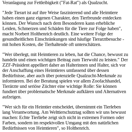
Veranlagung zur Fettleibigkeit ("Fat-Rat") als Qualzucht.
"Jede Tierart ist auf ihre Weise faszinierend und alle Heimtiere
haben einen ganz eigenen Charakter, den Tierfreunde entdecken
können. Der Wunsch nach dem Besonderen kann erhebliche
Leiden, Schmerzen und Schäden für die Tiere zur Folge haben",
macht Norbert Holthenrich deutlich. Eine weitere Folge der
gesundheitlichen Einschränkungen sind häufige Tierarztbesuche -
mit hohen Kosten, die Tierhaltende oft unterschätzen.
"Wer überlegt, mit Heimtieren zu leben, hat die Chance, bewusst zu
handeln und einen wichtigen Beitrag zum Tierwohl zu leisten." Der
ZZF-Präsident appelliert daher an Halterinnen und Halter, sich vor
der Anschaffung eines Heimtieres umfassend über dessen
Bedürfnisse, aber auch über potenzielle Qualzucht-Merkmale zu
informieren. Bei der Beratung spielen vor allem Zoofachhandel,
Tierärzte und seriöse Züchter eine wichtige Rolle: Sie können
fundiert über problematische Merkmale aufklären und Alternativen
aufzeigen.
"Wer sich für ein Heimtier entscheidet, übernimmt ein Tierleben
lang Verantwortung. Am Welttierschutztag sollten wir uns bewusst
machen: Echte Tierliebe zeigt sich nicht in extremen Formen oder
Farben, sondern im respektvollen Umgang mit den natürlichen
Bedürfnissen von Heimtieren", so Holthenrich.