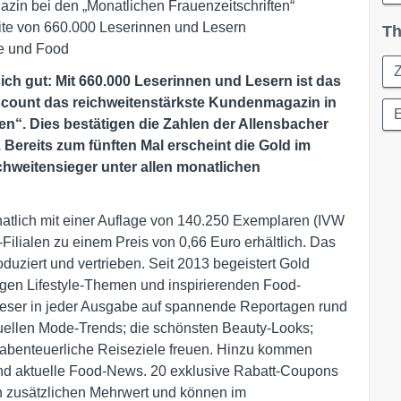
zin bei den „Monatlichen Frauenzeitschriften“
te von 660.000 Leserinnen und Lesern
Th
le und Food
Z
sich gut: Mit 660.000 Leserinnen und Lesern ist das
count das reichweitenstärkste Kundenmagazin in
en“. Dies bestätigen die Zahlen der Allensbacher
 Bereits zum fünften Mal erscheint
die Gold
im
hweitensieger unter allen monatlichen
tlich mit einer Auflage von 140.250 Exemplaren (IVW
-Filialen zu einem Preis von 0,66 Euro erhältlich. Das
iert und vertrieben. Seit 2013 begeistert Gold
igen Lifestyle-Themen und inspirierenden Food-
Leser in jeder Ausgabe auf spannende Reportagen rund
tuellen Mode-Trends; die schönsten Beauty-Looks;
 abenteuerliche Reiseziele freuen. Hinzu kommen
nd aktuelle Food-News. 20 exklusive Rabatt-Coupons
 zusätzlichen Mehrwert und können im