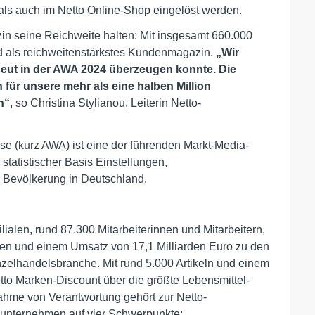
 als auch im Netto Online-Shop eingelöst werden.
n seine Reichweite halten: Mit insgesamt 660.000
d als reichweitenstärkstes Kundenmagazin.
„Wir
eut in der AWA 2024 überzeugen konnte. Die
 für unsere mehr als eine halben Million
n“
, so Christina Stylianou, Leiterin Netto-
e (kurz AWA) ist eine der führenden Markt-Media-
 statistischer Basis Einstellungen,
Bevölkerung in Deutschland.
lialen, rund 87.300 Mitarbeiterinnen und Mitarbeitern,
en und einem Umsatz von 17,1 Milliarden Euro zu den
zelhandelsbranche. Mit rund 5.000 Artikeln und einem
tto Marken-Discount über die größte Lebensmittel-
ahme von Verantwortung gehört zur Netto-
sunternehmen auf vier Schwerpunkte: