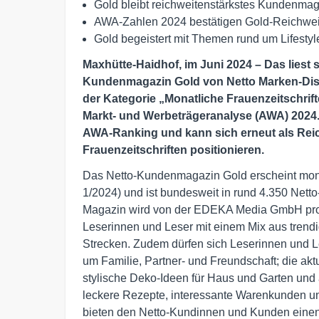
Gold bleibt reichweitenstärkstes Kundenmaga
AWA-Zahlen 2024 bestätigen Gold-Reichwei
Gold begeistert mit Themen rund um Lifesty
Maxhütte-Haidhof, im Juni 2024 – Das liest 
Kundenmagazin Gold von Netto Marken-Dis
der Kategorie „Monatliche Frauenzeitschrift
Markt- und Werbeträgeranalyse (AWA) 2024.
AWA-Ranking und kann sich erneut als Reic
Frauenzeitschriften positionieren.
Das Netto-Kundenmagazin Gold erscheint mona
1/2024) und ist bundesweit in rund 4.350 Netto
Magazin wird von der EDEKA Media GmbH produz
Leserinnen und Leser mit einem Mix aus trend
Strecken. Zudem dürfen sich Leserinnen und 
um Familie, Partner- und Freundschaft; die ak
stylische Deko-Ideen für Haus und Garten und
leckere Rezepte, interessante Warenkunden u
bieten den Netto-Kundinnen und Kunden einen