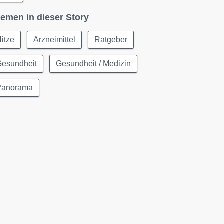
emen in dieser Story
itze
Arzneimittel
Ratgeber
Gesundheit
Gesundheit / Medizin
Panorama