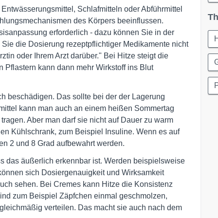
 Entwässerungsmittel, Schlafmitteln oder Abführmittel
Th
ühlungsmechanismen des Körpers beeinflussen.
sisanpassung erforderlich - dazu können Sie in der
H
 Sie die Dosierung rezeptpflichtiger Medikamente nicht
ztin oder Ihrem Arzt darüber." Bei Hitze steigt die
n Pflastern kann dann mehr Wirkstoff ins Blut
h beschädigen. Das sollte bei der der Lagerung
eimittel kann man auch an einem heißen Sommertag
ragen. Aber man darf sie nicht auf Dauer zu warm
den Kühlschrank, zum Beispiel Insuline. Wenn es auf
chen 2 und 8 Grad aufbewahrt werden.
s das äußerlich erkennbar ist. Werden beispielsweise
 können sich Dosiergenauigkeit und Wirksamkeit
ch sehen. Bei Cremes kann Hitze die Konsistenz
 Sind zum Beispiel Zäpfchen einmal geschmolzen,
ngleichmäßig verteilen. Das macht sie auch nach dem