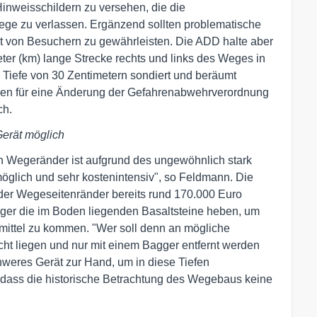
inweisschildern zu versehen, die die
Wege zu verlassen. Ergänzend sollten problematische
t von Besuchern zu gewährleisten. Die ADD halte aber
ter (km) lange Strecke rechts und links des Weges in
r Tiefe von 30 Zentimetern sondiert und beräumt
gen für eine Änderung der Gefahrenabwehrverordnung
ch.
erät möglich
n Wegeränder ist aufgrund des ungewöhnlich stark
öglich und sehr kostenintensiv", so Feldmann. Die
 der Wegeseitenränder bereits rund 170.000 Euro
gger die im Boden liegenden Basaltsteine heben, um
mittel zu kommen. "Wer soll denn an mögliche
cht liegen und nur mit einem Bagger entfernt werden
weres Gerät zur Hand, um in diese Tiefen
dass die historische Betrachtung des Wegebaus keine