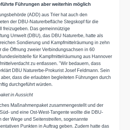
eführte Führungen aber weiterhin möglich
ungsbehörde (ADD) aus Trier hat auch den
eten der DBU-Naturerbefläche Stegskopf für die
ll freizugeben. Das gemeinnützige
tung Umwelt (DBU), das DBU Naturerbe, hatte als
greichen Sondierung und Kampfmittelräumung in zehn
ür die Öffnung zweier Verbindungsachsen in 60
 Bundesleitstelle für Kampfmittelräumung aus Hannover
ittelverdacht zu entlassen. "Wir bedauern, dass
rklärt DBU Naturerbe-Prokurist Josef Feldmann. Sein
 aber, dass die erlaubten begleiteten Führungen durch
ftig durchgeführt würden.
ket in Aussicht
tzliches Maßnahmenpaket zusammengestellt und der
Süd- und eine Ost-West-Tangente wollte die DBU-
n der Wege und Seitenstreifen, sogenannte
sentativen Punkten in Auftrag geben. Zudem hatte das