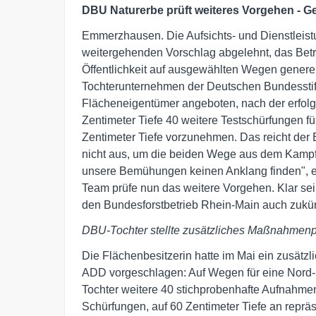
DBU Naturerbe prüft weiteres Vorgehen - G
Emmerzhausen. Die Aufsichts- und Dienstleist
weitergehenden Vorschlag abgelehnt, das Betr
Öffentlichkeit auf ausgewählten Wegen genere
Tochterunternehmen der Deutschen Bundesstif
Flächeneigentümer angeboten, nach der erfol
Zentimeter Tiefe 40 weitere Testschürfungen f
Zentimeter Tiefe vorzunehmen. Das reicht der
nicht aus, um die beiden Wege aus dem Kampfm
unsere Bemühungen keinen Anklang finden", e
Team prüfe nun das weitere Vorgehen. Klar sei
den Bundesforstbetrieb Rhein-Main auch zukün
DBU-Tochter stellte zusätzliches Maßnahmenpa
Die Flächenbesitzerin hatte im Mai ein zusä
ADD vorgeschlagen: Auf Wegen für eine Nord-
Tochter weitere 40 stichprobenhafte Aufnahme
Schürfungen, auf 60 Zentimeter Tiefe an reprä