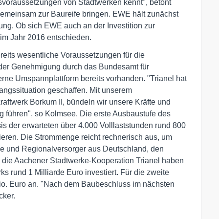
nsvoraussetzungen von Stadtwerken kennt", betont
gemeinsam zur Baureife bringen. EWE hält zunächst
ung. Ob sich EWE auch an der Investition zur
 im Jahr 2016 entschieden.
reits wesentliche Voraussetzungen für die
 der Genehmigung durch das Bundesamt für
terne Umspannplattform bereits vorhanden. "Trianel hat
angssituation geschaffen. Mit unserem
aftwerk Borkum II, bündeln wir unsere Kräfte und
g führen", so Kolmsee. Die erste Ausbaustufe des
is der erwarteten über 4.000 Volllaststunden rund 800
eren. Die Strommenge reicht rechnerisch aus, um
ke und Regionalversorger aus Deutschland, den
 die Aachener Stadtwerke-Kooperation Trianel haben
s rund 1 Milliarde Euro investiert. Für die zweite
Mio. Euro an. "Nach dem Baubeschluss im nächsten
cker.