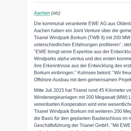
Aachen
(ots)
Die kommunal verankerte EWE AG aus Oldenbu
Aachen haben ein Joint Venture über die gem
Trianel Windpark Borkum (TWB II) mit 200 MW b
unterschiedlichen Erfahrungen profitieren", st
"EWE bringt seine Expertise aus der Entwickl
Windparks alpha ventus und des ersten kommerz
ihre Erkenntnisse aus der Entwicklung des er
Borkum einbringen." Kolmsee betont: "Wir freu
Offshore-Ausbau mit dem gemeinsamen Projekt
Mitte Juli 2015 hat Trianel rund 45 Kilometer 
Windenergieanlagen mit 200 Megawatt (MW) Lei
vereinbarten Kooperation wird eine wesentlich
Trianel Windpark Borkum mit weiteren 200 Meg
die Basis für den geplanten Baubeschluss im n
Geschäftsführung der Trianel GmbH. "Mit EWE 