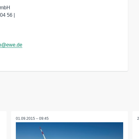
 GmbH
04 56 |
sch@ewe.de
01.09.2015 – 09:45