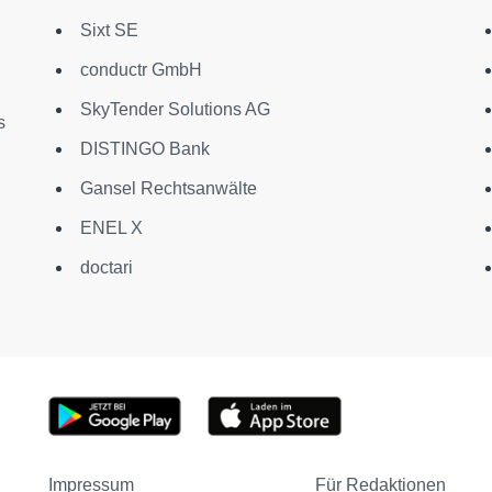
Sixt SE
conductr GmbH
SkyTender Solutions AG
s
DISTINGO Bank
Gansel Rechtsanwälte
ENEL X
doctari
Impressum
Für Redaktionen