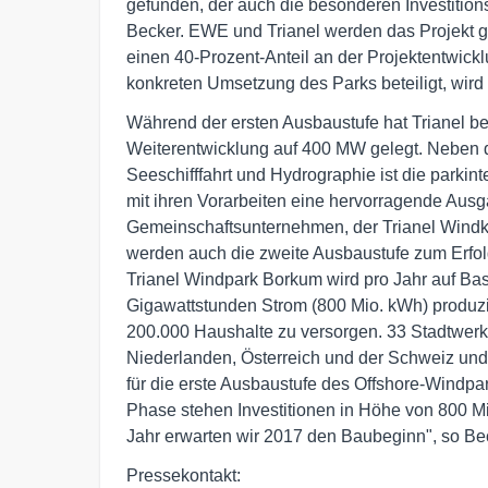
gefunden, der auch die besonderen Investitio
Becker. EWE und Trianel werden das Projekt 
einen 40-Prozent-Anteil an der Projektentwickl
konkreten Umsetzung des Parks beteiligt, wird
Während der ersten Ausbaustufe hat Trianel be
Weiterentwicklung auf 400 MW gelegt. Neben
Seeschifffahrt und Hydrographie ist die parkin
mit ihren Vorarbeiten eine hervorragende Ausg
Gemeinschaftsunternehmen, der Trianel Windkr
werden auch die zweite Ausbaustufe zum Erfol
Trianel Windpark Borkum wird pro Jahr auf Bas
Gigawattstunden Strom (800 Mio. kWh) produzi
200.000 Haushalte zu versorgen. 33 Stadtwer
Niederlanden, Österreich und der Schweiz und
für die erste Ausbaustufe des Offshore-Windpark
Phase stehen Investitionen in Höhe von 800 
Jahr erwarten wir 2017 den Baubeginn", so Be
Pressekontakt: