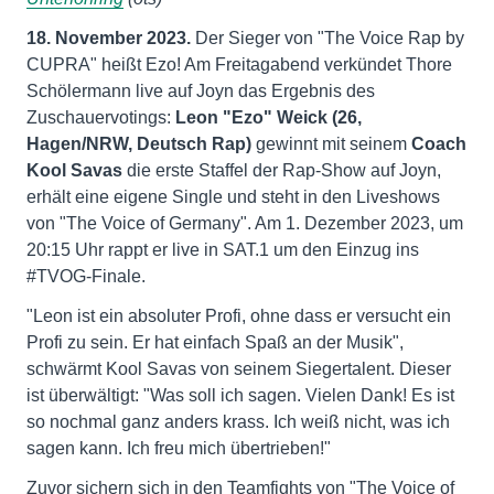
18. November 2023.
Der Sieger von "The Voice Rap by
CUPRA" heißt Ezo! Am Freitagabend verkündet Thore
Schölermann live auf Joyn das Ergebnis des
Zuschauervotings:
Leon "Ezo" Weick (26,
Hagen/NRW, Deutsch Rap)
gewinnt mit seinem
Coach
Kool Savas
die erste Staffel der Rap-Show auf Joyn,
erhält eine eigene Single und steht in den Liveshows
von "The Voice of Germany". Am 1. Dezember 2023, um
20:15 Uhr rappt er live in SAT.1 um den Einzug ins
#TVOG-Finale.
"Leon ist ein absoluter Profi, ohne dass er versucht ein
Profi zu sein. Er hat einfach Spaß an der Musik",
schwärmt Kool Savas von seinem Siegertalent. Dieser
ist überwältigt: "Was soll ich sagen. Vielen Dank! Es ist
so nochmal ganz anders krass. Ich weiß nicht, was ich
sagen kann. Ich freu mich übertrieben!"
Zuvor sichern sich in den Teamfights von "The Voice of