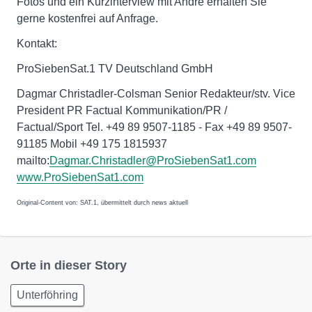
Fotos und ein Kurzinterview mit André erhalten Sie
gerne kostenfrei auf Anfrage.
Kontakt:
ProSiebenSat.1 TV Deutschland GmbH
Dagmar Christadler-Colsman Senior Redakteur/stv. Vice
President PR Factual Kommunikation/PR /
Factual/Sport Tel. +49 89 9507-1185 - Fax +49 89 9507-
91185 Mobil +49 175 1815937
mailto:
Dagmar.Christadler@ProSiebenSat1.com
www.ProSiebenSat1.com
Original-Content von: SAT.1, übermittelt durch news aktuell
Orte in dieser Story
Unterföhring