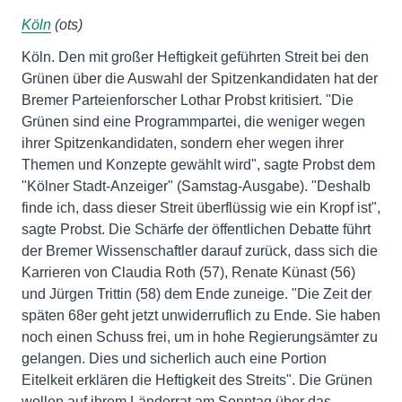
Köln
(ots)
Köln. Den mit großer Heftigkeit geführten Streit bei den
Grünen über die Auswahl der Spitzenkandidaten hat der
Bremer Parteienforscher Lothar Probst kritisiert. "Die
Grünen sind eine Programmpartei, die weniger wegen
ihrer Spitzenkandidaten, sondern eher wegen ihrer
Themen und Konzepte gewählt wird", sagte Probst dem
"Kölner Stadt-Anzeiger" (Samstag-Ausgabe). "Deshalb
finde ich, dass dieser Streit überflüssig wie ein Kropf ist",
sagte Probst. Die Schärfe der öffentlichen Debatte führt
der Bremer Wissenschaftler darauf zurück, dass sich die
Karrieren von Claudia Roth (57), Renate Künast (56)
und Jürgen Trittin (58) dem Ende zuneige. "Die Zeit der
späten 68er geht jetzt unwiderruflich zu Ende. Sie haben
noch einen Schuss frei, um in hohe Regierungsämter zu
gelangen. Dies und sicherlich auch eine Portion
Eitelkeit erklären die Heftigkeit des Streits". Die Grünen
wollen auf ihrem Länderrat am Sonntag über das