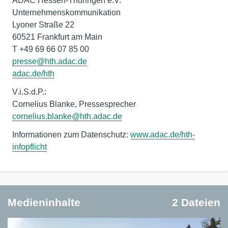
ADAC Hessen-Thüringen e.V.
Unternehmenskommunikation
Lyoner Straße 22
60521 Frankfurt am Main
adac.de/hth
V.i.S.d.P.:
cornelius.blanke@hth.adac.de
Informationen zum Datenschutz:
www.adac.de/hth-
infopflicht
Medieninhalte
2 Dateien