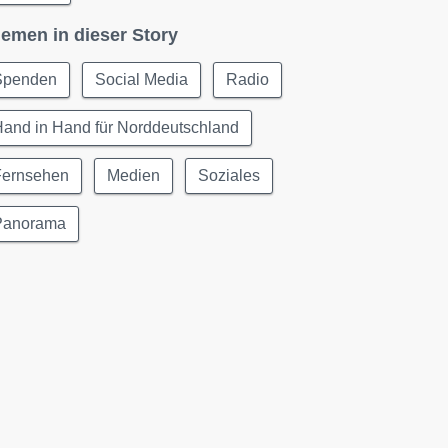
emen in dieser Story
Spenden
Social Media
Radio
and in Hand für Norddeutschland
Fernsehen
Medien
Soziales
Panorama