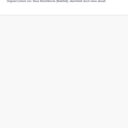
Original-Content von: Neue Westfälische (Bielefeld), übermittelt durch news aktuell