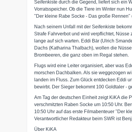
Seifenkiste durch die Gegend, liefert sich ein
Vorratsspeicher. Ob die Tiere im Winter nun H
"Der kleine Rabe Socke - Das große Rennen" 
Nach seinem Unfall mit der Seifenkiste bekom
Strafe Fahrverbot und wird verpflichtet, Nüss
lange auf sich warten. Eddi Bär (Ulrich Smand
Dachs (Katharina Thalbach), wollen die Nüss
Brombeeren, die ganz oben im Regal stehen.
Flugs wird eine Leiter organisiert, aber was E
morschen Dachbalken. Als sie weggezogen wir
landen im Fluss. Zum Glück entdecken Eddi un
bewirbt. Der Sieger bekommt 100 Goldtaler - 
Am Tag der deutschen Einheit zeigt KiKA die 
verschmitzten Raben Socke um 10:50 Uhr. Berei
10:50 Uhr auf das erste Filmabenteuer "Der k
Verantwortlicher Redakteur beim SWR ist Ben
Über KiKA