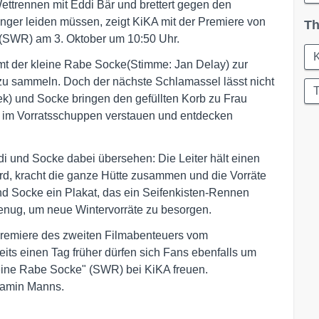
 Wettrennen mit Eddi Bär und brettert gegen den
unger leiden müssen, zeigt KiKA mit der Premiere von
Th
(SWR) am 3. Oktober um 10:50 Uhr.
mt der kleine Rabe Socke(Stimme: Jan Delay) zur
e zu sammeln. Doch der nächste Schlamassel lässt nicht
ek) und Socke bringen den gefüllten Korb zu Frau
e im Vorratsschuppen verstauen und entdecken
ddi und Socke dabei übersehen: Die Leiter hält einen
d, kracht die ganze Hütte zusammen und die Vorräte
d Socke ein Plakat, das ein Seifenkisten-Rennen
genug, um neue Wintervorräte zu besorgen.
Premiere des zweiten Filmabenteuers vom
ts einen Tag früher dürfen sich Fans ebenfalls um
leine Rabe Socke" (SWR) bei KiKA freuen.
jamin Manns.