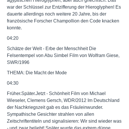
ägyptischen Hieroglyphen, aber auch griechisch. Das
war der Schlüssel zur Entzifferung der Hieroglyphen! Es
dauerte allerdings noch weitere 20 Jahre, bis der
französische Forscher Champollion den Code knacken
konnte.
04:20
Schätze der Welt - Erbe der Menschheit Die
Felsentempel von Abu Simbel Film von Wolfram Giese,
SWR/1996
THEMA: Die Macht der Mode
04:30
Früher.Später.Jetzt - Schönheit Film von Michael
Wieseler, Clemens Gersch, WDR/2012 Im Deutschland
der Nachkriegszeit gab es das Fräuleinwunder.
Sympathische Gesichter strahlen von allen
Zeitschriftentiteln und signalisieren: Wir sind wieder was
- und zwar beliebt! Später wurde das extrem dünne