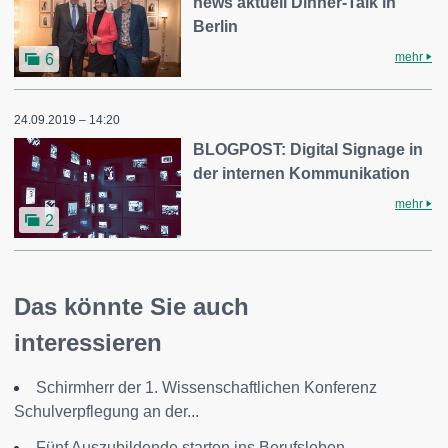
news aktuell Dinner-Talk in
Berlin
mehr
6
24.09.2019 – 14:20
BLOGPOST: Digital Signage in
der internen Kommunikation
mehr
2
Das könnte Sie auch
interessieren
Schirmherr der 1. Wissenschaftlichen Konferenz
Schulverpflegung an der...
Fünf Auszubildende starten ins Berufsleben