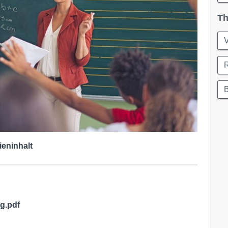
Th
B
ieninhalt
g.pdf