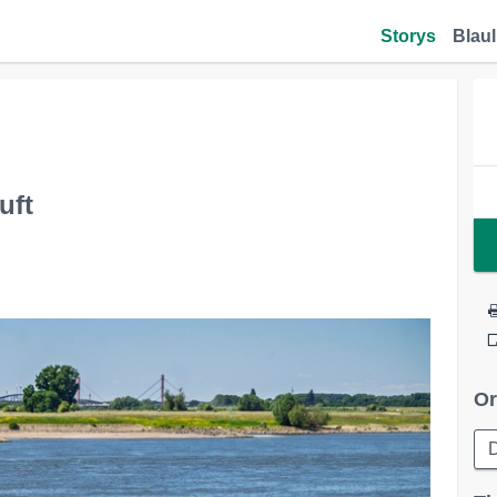
Storys
Blaul
uft
Or