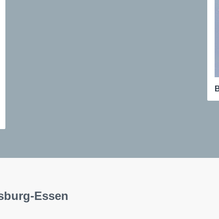
B
isburg-Essen