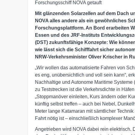
Forschungsschiff NOVA getauft
Mit glänzenden Solarzellen auf dem Dach u
NOVA alles andere als ein gewöhnliches Sc
Forschungsplattform. An Bord erarbeiten Wi
Essen und des JRF-Instituts Entwicklungsz
(DST) zukunftsfähige Konzepte: Wie können 
wie lässt sich die Schifffahrt sicher auton
NRW-Verkehrsminister Oliver Krischer in Ruh
„Wir wollen das automatisierte Fahren von Sch
es eng, unübersichtlich und voll sein kann“, erklä
Nachhaltige und Autonome Maritime Systeme (
zu Teststrecken ist die Verkehrsdichte in Häf
„Stoppmanöver einleiten, Kurs ändern oder K
künftig selbst treffen – auch bei Nebel, Dunkel
Meter lange Katamaran mit sämtlicher Technik a
Fahrt nötig ist – einschließlich komplexer Man
Angetrieben wird NOVA dabei rein elektrisch. 