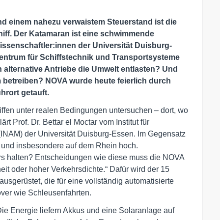
nd einem nahezu verwaistem Steuerstand ist die
hiff. Der Katamaran ist eine schwimmende
ssenschaftler:innen der Universität Duisburg-
entrum für Schiffstechnik und Transportsysteme
alternative Antriebe die Umwelt entlasten? Und
om betreiben?
NOVA wurde heute feierlich durch
rort getauft.
iffen unter realen Bedingungen untersuchen – dort, wo
rt Prof. Dr. Bettar el Moctar vom Institut für
INAM) der Universität Duisburg-Essen. Im Gegensatz
en und insbesondere auf dem Rhein hoch.
urs halten? Entscheidungen wie diese muss die NOVA
heit oder hoher Verkehrsdichte.“ Dafür wird der 15
usgerüstet, die für eine vollständig automatisierte
över wie Schleusenfahrten.
Die Energie liefern Akkus und eine Solaranlage auf