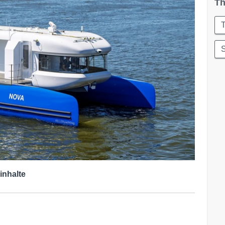
Th
T
S
inhalte