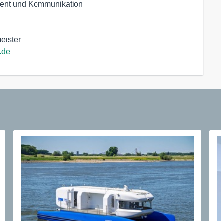
ent und Kommunikation

ister

.de