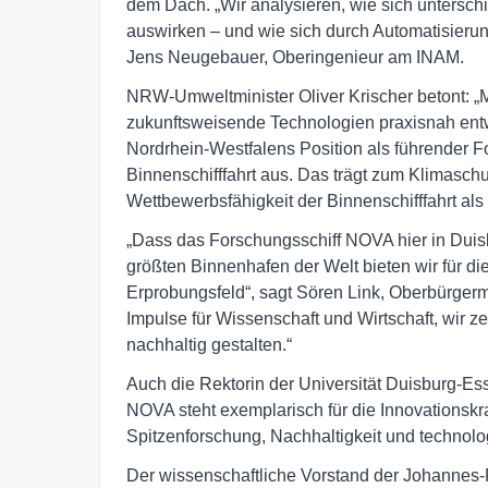
dem Dach. „Wir analysieren, wie sich untersc
auswirken – und wie sich durch Automatisierung
Jens Neugebauer, Oberingenieur am INAM.
NRW-Umweltminister Oliver Krischer betont: 
zukunftsweisende Technologien praxisnah entw
Nordrhein-Westfalens Position als führender F
Binnenschifffahrt aus. Das trägt zum Klimaschut
Wettbewerbsfähigkeit der Binnenschifffahrt als
„Dass das Forschungsschiff NOVA hier in Duisb
größten Binnenhafen der Welt bieten wir für die
Erprobungsfeld“, sagt Sören Link, Oberbürgerme
Impulse für Wissenschaft und Wirtschaft, wir z
nachhaltig gestalten.“
Auch die Rektorin der Universität Duisburg-Esse
NOVA steht exemplarisch für die Innovationskraf
Spitzenforschung, Nachhaltigkeit und technolo
Der wissenschaftliche Vorstand der Johannes