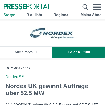
Storys
Blaulicht
Regional
Meine Abos
Alle Storys
Folgen
09.02.2009 – 10:19
Nordex SE
Nordex UK gewinnt Aufträge
über 52,5 MW
21 N90/2500-Turbinen für SWS Energy und GDF SUEZ