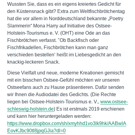
Wussten Sie, dass es ein eigens kreiertes Gedicht für
den Küstensnack gibt? Extra zum Weltfischbrötchentag
hat die vor allem in Norddeutschland bekannte „Poetry
Slammerin“ Mona Harry auf Initiative des Ostsee-
Holstein-Tourismus e. V. (OHT) eine Ode an das
Fischbrötchen verfasst. "Ob Backfisch oder
Fischfrikadellen, Fischbrötchen kann man ganz
verschieden bestellen‘ heißt im Liebesgedicht an den
knackig-leckeren Snack.
Diese Vielfalt und neue, moderne Kreationen gemischt
mit ein bisschen Ostsee-Gefühl möchten wir unseren
Ostseefans auch zu Hause präsentieren. Dafür senden
wir Ihnen die Audiodatei des Gedichts. (Die Rechte
liegen bei Ostsee-Holstein-Tourismus e. V.,
www.ostsee-
schleswig-holstein.de
) Es ist erstmals 2019 erschienen
und kann hier heruntergeladen werden:
https://www.dropbox.com/sh/xmyhhd1vo3lk9hk/AABwlA
EovKJbc90tl8jpqGJia?dl=0