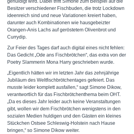
gehuldigt wird. Dabei trifft Simone zum Beispiel auf die
Besitzer verschiedener Fischbuden, die trotz Lockdown
ideenreich sind und neue Variationen kreiert haben,
darunter auch Kombinationen wie hausgebeizter
Orangen-Anis Lachs auf geröstetem Olivenbrot und
Currydip.
Zur Feier des Tages darf auch digital eines nicht fehlen:
Das Gedicht „Ode ans Fischbrötchen“, das extra von der
Poetry Slammerin Mona Harry geschrieben wurde.
„Eigentlich hätten wir im letzten Jahr das zehnjährige
Jubiläum des Weltfischbrötchentages gefeiert. Das
musste leider komplett ausfallen,“ sagt Simone Dikow,
verantwortlich für das Fischbrötchenthema beim OHT.
„Da es dieses Jahr leider auch keine Veranstaltungen
gibt, wollen wir dem Fischbrötchen wenigstens in den
sozialen Medien huldigen und den Gästen ein kleines
Stückchen Ostsee Schleswig-Holstein nach Hause
bringen,“ so Simone Dikow weiter.