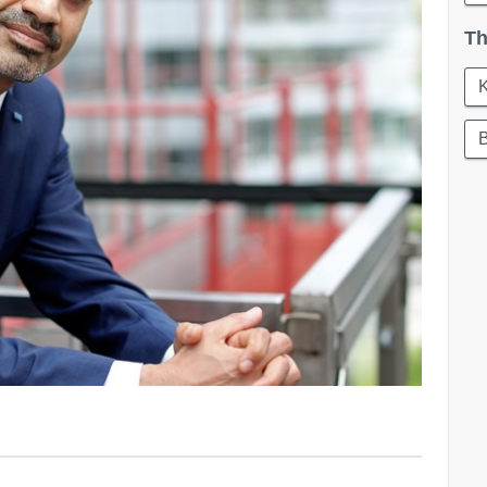
Th
K
B