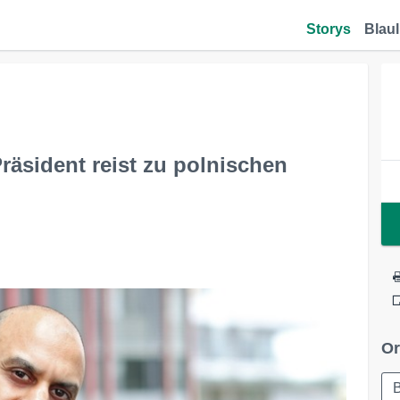
Storys
Blaul
räsident reist zu polnischen
Or