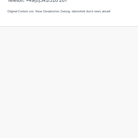
Telefon: +49(0)541/310 207
Original-Content von: Neue Osnabrücker Zeitung, übermittelt durch news aktuell