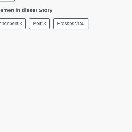
emen in dieser Story
nnenpolitik
Politik
Presseschau