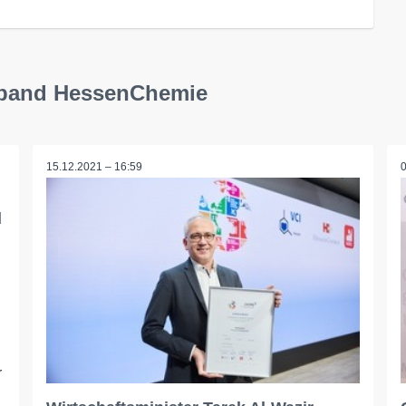
erband HessenChemie
15.12.2021 – 16:59
d
r