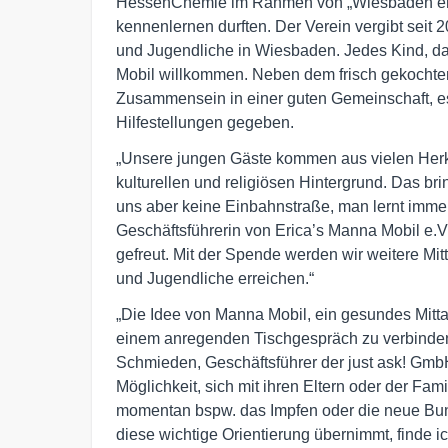
HessenChemie im Rahmen von „Wiesbaden engag
kennenlernen durften. Der Verein vergibt seit
und Jugendliche in Wiesbaden. Jedes Kind, da
Mobil willkommen. Neben dem frisch gekochten
Zusammensein in einer guten Gemeinschaft, e
Hilfestellungen gegeben.
„Unsere jungen Gäste kommen aus vielen Herk
kulturellen und religiösen Hintergrund. Das brin
uns aber keine Einbahnstraße, man lernt imme
Geschäftsführerin von Erica’s Manna Mobil e.V
gefreut. Mit der Spende werden wir weitere Mi
und Jugendliche erreichen.“
„Die Idee von Manna Mobil, ein gesundes Mitt
einem anregenden Tischgespräch zu verbinden, 
Schmieden, Geschäftsführer der just ask! GmbH.
Möglichkeit, sich mit ihren Eltern oder der Fam
momentan bspw. das Impfen oder die neue Bu
diese wichtige Orientierung übernimmt, finde i