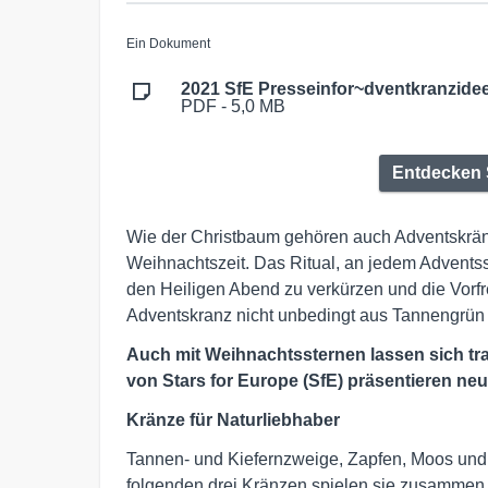
Ein Dokument
2021 SfE Presseinfor~dventkranzide
PDF - 5,0 MB
Entdecken 
Wie der Christbaum gehören auch Adventskrän
Weihnachtszeit. Das Ritual, an jedem Adventss
den Heiligen Abend zu verkürzen und die Vorfr
Adventskranz nicht unbedingt aus Tannengrün
Auch mit Weihnachtssternen lassen sich tr
von Stars for Europe (SfE)
präsentieren neu
Kränze für Naturliebhaber
Tannen- und Kiefernzweige, Zapfen, Moos und
folgenden drei Kränzen spielen sie zusammen 