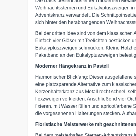
Die Basis besteht aus einem modernen Metallke
Weihnachtssternen und Eukalyptuszweigen in e
Adventskranz verwandelt. Die Schnittpoinsetti
sich hinter den herabhängenden Weihnachtsst
Bei der dritten Idee sind von dem klassischen 
Einfach vier Gläser mit Teelichten bestücken 
Eukalyptuszweigen schmücken. Kleine Holzherze
Paketband an den Eukalyptuszweigen befestigt
Moderner
Hängekranz in Pastell
Harmonischer Blickfang: Dieser ausgefallene 
eine platzsparende Alternative zum klassisch
Kerzenhalterkranz aus Metall recht schnell selbs
Ilexzweigen verkleiden. Anschließend vier Or
fixieren, mit Wasser füllen und apricotfarbene 
die vorgesehenen Halterungen stecken. Aufhän
Floristische Meisterwerke mit geschnittenen
Bei dem meisterhaften Sternen-Adventskranz 