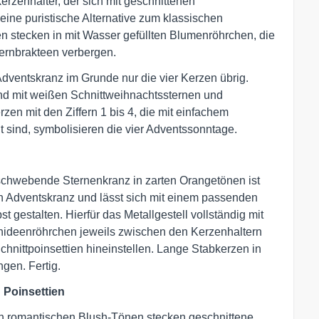
rzenhalter, der sich mit geschnittenen
ine puristische Alternative zum klassischen
en stecken in mit Wasser gefüllten Blumenröhrchen, die
ernbrakteen verbergen.
Adventskranz im Grunde nur die vier Kerzen übrig.
und mit weißen Schnittweihnachtssternen und
n mit den Ziffern 1 bis 4, die mit einfachem
 sind, symbolisieren die vier Adventssonntage.
schwebende Sternenkranz in zarten Orangetönen ist
en Adventskranz und lässt sich mit einem passenden
t gestalten. Hierfür das Metallgestell vollständig mit
chideenröhrchen jeweils zwischen den Kerzenhaltern
Schnittpoinsettien hineinstellen. Lange Stabkerzen in
gen. Fertig.
 Poinsettien
in romantischen Blush-Tönen stecken geschnittene