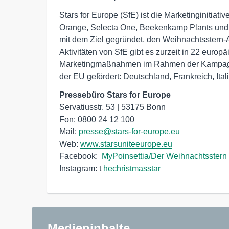
Stars for Europe (SfE) ist die Marketinginiti
Orange, Selecta One, Beekenkamp Plants und S
mit dem Ziel gegründet, den Weihnachtsstern-Ab
Aktivitäten von SfE gibt es zurzeit in 22 euro
Marketingmaßnahmen im Rahmen der Kampagne
der EU gefördert: Deutschland, Frankreich, It
Pressebüro Stars for Europe
Servatiusstr. 53 | 53175 Bonn

Fon: 0800 24 12 100

Mail: 
presse@stars-for-europe.eu
Web: 
www.starsuniteeurope.eu
Facebook:  
MyPoinsettia/Der Weihnachtsstern
Instagram: t 
hechristmasstar
Medieninhalte