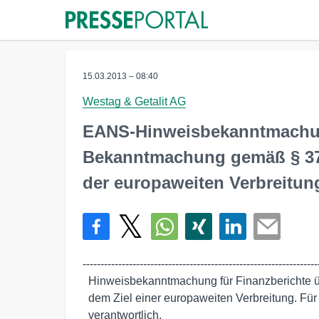
15.03.2013 – 08:40
Westag & Getalit AG
EANS-Hinweisbekanntmachun
Bekanntmachung gemäß § 37v
der europaweiten Verbreitun
-------------------------------------------------------------------
  Hinweisbekanntmachung für Finanzberichte übermittelt durch euro adhoc mit

  dem Ziel einer europaweiten Verbreitung. Für den Inhalt ist der Emittent

  verantwortlich.
