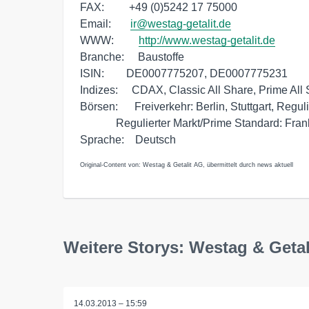
FAX:         +49 (0)5242 17 75000

Email:       
ir@westag-getalit.de
WWW:         
http://www.westag-getalit.de
Branche:     Baustoffe

ISIN:        DE0007775207, DE0007775231

Indizes:     CDAX, Classic All Share, Prime All 
Börsen:      Freiverkehr: Berlin, Stuttgart, Regul
             Regulierter Markt/Prime Standard: Frankfurt 

Original-Content von: Westag & Getalit AG, übermittelt durch news aktuell
Weitere Storys: Westag & Getal
14.03.2013 – 15:59