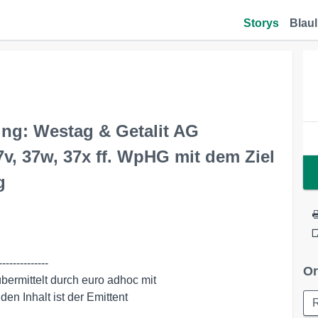
Storys
Blaul
g: Westag & Getalit AG
, 37w, 37x ff. WpHG mit dem Ziel
g
-------------

Or