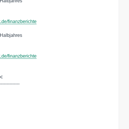
 Halbjahres

t.de/finanzberichte
 Halbjahres

t.de/finanzberichte
c 

-------------
